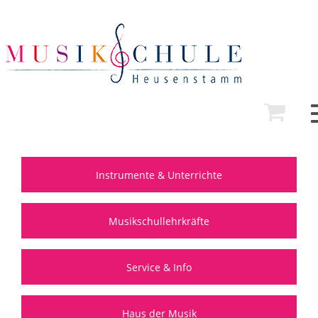
Instrumente & Unterrichte
Musikschullehrkräfte
Service & Info
Haus der Musik